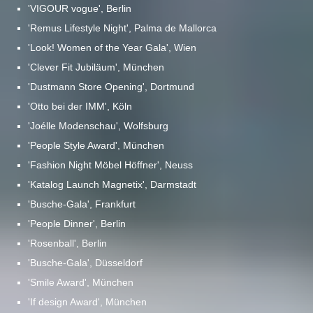
'VIGOUR vogue', Berlin
'Remus Lifestyle Night', Palma de Mallorca
'Look! Women of the Year Gala', Wien
'Clever Fit Jubiläum', München
'Dustmann Store Opening', Dortmund
'Otto bei der IMM', Köln
'Joélle Modenschau', Wolfsburg
'People Style Award', München
'Fashion Night Möbel Höffner', Neuss
'Katalog Launch Magnetix', Darmstadt
'Busche-Gala', Frankfurt
'People Dinner', Berlin
'Rosenball', Berlin
'Busche-Gala', Düsseldorf
'Smile Award', München
'If design Award', München