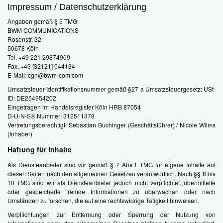
Impressum / Datenschutzerklärung
Angaben gemäß § 5 TMG:
BWM COMMUNICATIONS
Rosenstr. 32
50678 Köln
Tel. +49 221 29874909
Fax. +49 [32121] 044134
E-Mail:
cgn@bwm-com.com
Umsatzsteuer-Identifikationsnummer gemäß §27 a Umsatzsteuergesetz: USt-
ID: DE254954202
Eingetragen im Handelsregister Köln HRB 87054
D-U-N-S® Nummer: 312511378
Vertretungsberechtigt: Sebastian Buchinger (Geschäftsführer) / Nicole Wilms
(Inhaber)
Haftung für Inhalte
Als Diensteanbieter sind wir gemäß § 7 Abs.1 TMG für eigene Inhalte auf
diesen Seiten nach den allgemeinen Gesetzen verantwortlich. Nach §§ 8 bis
10 TMG sind wir als Diensteanbieter jedoch nicht verpflichtet, übermittelte
oder gespeicherte fremde Informationen zu überwachen oder nach
Umständen zu forschen, die auf eine rechtswidrige Tätigkeit hinweisen.
Verpflichtungen zur Entfernung oder Sperrung der Nutzung von