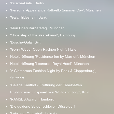
'Busche-Gala', Berlin
'Personal Appearance Raffaello Summer Day', München
'Gala Hildesheim Bank'
'Mon Chéri Barbaratag', München
'Shoe step of the Year-Award', Hamburg
'Busche-Gala', Sylt
'Gerry Weber Open-Fashion Night', Halle
Hoteleröffnung 'Residence Inn by Marriott', München
Hoteleröffnung 'Leonardo Royal Hotel', München
'A Glamorous Fashion Night by Peek & Cloppenburg',
Stuttgart
'Galeria Kaufhof - Eröffnung der Fabelhaften
Frühlingswelt, inspiriert von Wolfgang Joop', Köln
'RAMSES Award', Hamburg
'Die goldene Seidenschleife', Düsseldorf
'Leipziger Opernball', Leipzig