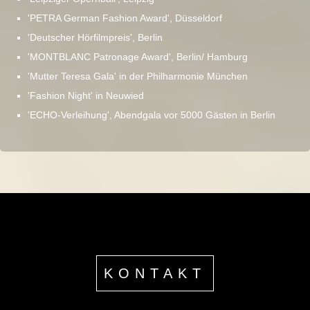
'PETRA German Fashion Award', Düsseldorf
'Deutscher Hörfilmpreis', Berlin
'MONTBLANC Patronage Award', Berlin/ Hamburg
'Mutter Teresa Gala' in der Philharmonie München
'Fashion Night' in Neuwied
'ECHO-Verleihung', Abendgala vor 5000 Gästen in Berlin
KONTAKT