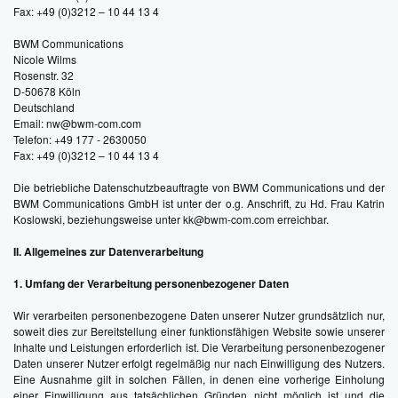
Fax: +49 (0)3212 – 10 44 13 4
BWM Communications
Nicole Wilms
Rosenstr. 32
D-50678 Köln
Deutschland
Email: nw@bwm-com.com
Telefon: +49 177 - 2630050
Fax: +49 (0)3212 – 10 44 13 4
Die betriebliche Datenschutzbeauftragte von BWM Communications und der
BWM Communications GmbH ist unter der o.g. Anschrift, zu Hd. Frau Katrin
Koslowski, beziehungsweise unter kk@bwm-com.com erreichbar.
II. Allgemeines zur Datenverarbeitung
1. Umfang der Verarbeitung personenbezogener Daten
Wir verarbeiten personenbezogene Daten unserer Nutzer grundsätzlich nur,
soweit dies zur Bereitstellung einer funktionsfähigen Website sowie unserer
Inhalte und Leistungen erforderlich ist. Die Verarbeitung personenbezogener
Daten unserer Nutzer erfolgt regelmäßig nur nach Einwilligung des Nutzers.
Eine Ausnahme gilt in solchen Fällen, in denen eine vorherige Einholung
einer Einwilligung aus tatsächlichen Gründen nicht möglich ist und die